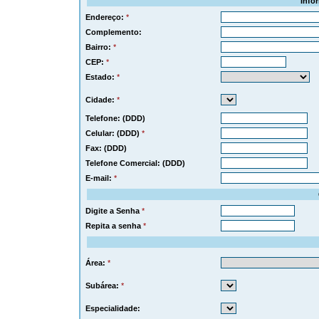
Info
Endereço:
*
Complemento:
Bairro:
*
CEP:
*
Estado:
*
Cidade:
*
Telefone: (DDD)
Celular: (DDD)
*
Fax: (DDD)
Telefone Comercial: (DDD)
E-mail:
*
Digite a Senha
*
Repita a senha
*
Área:
*
Subárea:
*
Especialidade: