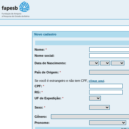
Novo cadastro
Nome:
*
Nome social:
Data de Nascimento:
País de Origem:
*
Se você é estrangeiro e não tem CPF,
.
clique aqui
CPF:
*
RG:
*
UF de Expedição:
*
Sexo:
*
Gênero:
Pronome: